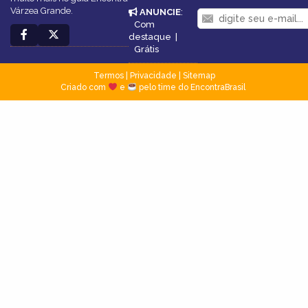
Várzea Grande.
ANUNCIE
:
Com
destaque
|
Grátis
Termos
|
Privacidade
|
Sitemap
Criado com
e
pelo time do EncontraBrasil