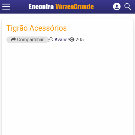
Encontra
VárzeaGrande
Cadastrar empresa
Fazer login
Tigrão Acessórios
Criar conta
Compartilhar
Avalie!
205