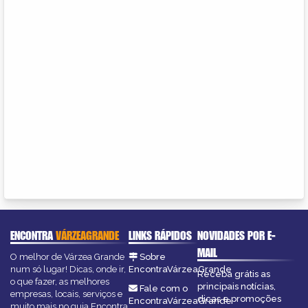
ENCONTRA
VÁRZEAGRANDE
LINKS RÁPIDOS
NOVIDADES POR E-
MAIL
O melhor de Várzea Grande
Sobre
num só lugar! Dicas, onde ir,
EncontraVárzeaGrande
Receba grátis as
o que fazer, as melhores
principais notícias,
Fale com o
empresas, locais, serviços e
dicas e promoções
EncontraVárzeaGrande
muito mais no guia Encontra