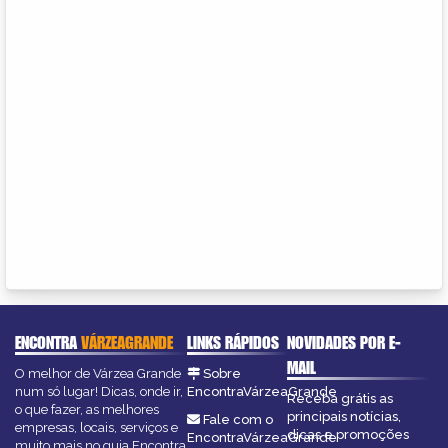
ENCONTRA
VÁRZEAGRANDE
LINKS RÁPIDOS
NOVIDADES POR E-
MAIL
O melhor de Várzea Grande
Sobre
num só lugar! Dicas, onde ir,
EncontraVárzeaGrande
Receba grátis as
o que fazer, as melhores
principais notícias,
Fale com o
empresas, locais, serviços e
dicas e promoções
EncontraVárzeaGrande
muito mais no guia Encontra