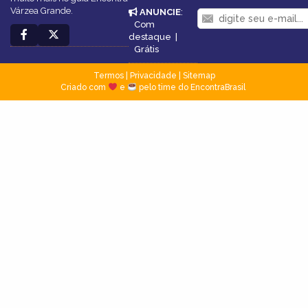
Várzea Grande.
ANUNCIE
:
Com
destaque
|
Grátis
Termos
|
Privacidade
|
Sitemap
Criado com
e
pelo time do EncontraBrasil