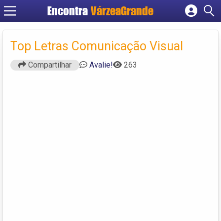
Encontra
VárzeaGrande
Cadastrar empresa
Fazer login
Top Letras Comunicação Visual
Criar conta
Compartilhar
Avalie!
263