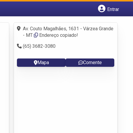
Entrar
Cadastrar empresa
Fazer login
Av. Couto Magalhães, 1631 - Várzea Grande
Criar conta
- MT
Endereço copiado!
(65) 3682-3080
Mapa
Comente