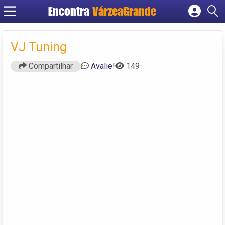
Encontra
VárzeaGrande
Cadastrar empresa
Fazer login
VJ Tuning
Criar conta
Compartilhar
Avalie!
149