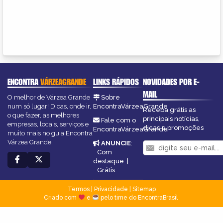
ENCONTRA
VÁRZEAGRANDE
LINKS RÁPIDOS
NOVIDADES POR E-
MAIL
O melhor de Várzea Grande
Sobre
num só lugar! Dicas, onde ir,
EncontraVárzeaGrande
Receba grátis as
o que fazer, as melhores
principais notícias,
Fale com o
empresas, locais, serviços e
dicas e promoções
EncontraVárzeaGrande
muito mais no guia Encontra
Várzea Grande.
ANUNCIE
:
Com
destaque
|
Grátis
Termos
|
Privacidade
|
Sitemap
Criado com
e
pelo time do EncontraBrasil