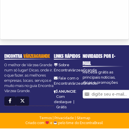
ENCONTRA
VÁRZEAGRANDE
LINKS RÁPIDOS
NOVIDADES POR E-
MAIL
O melhor de Várzea Grande
Sobre
num só lugar! Dicas, onde ir,
EncontraVárzeaGrande
Receba grátis as
o que fazer, as melhores
principais notícias,
Fale com o
empresas, locais, serviços e
dicas e promoções
EncontraVárzeaGrande
muito mais no guia Encontra
Várzea Grande.
ANUNCIE
:
Com
destaque
|
Grátis
Termos
|
Privacidade
|
Sitemap
Criado com
e
pelo time do EncontraBrasil