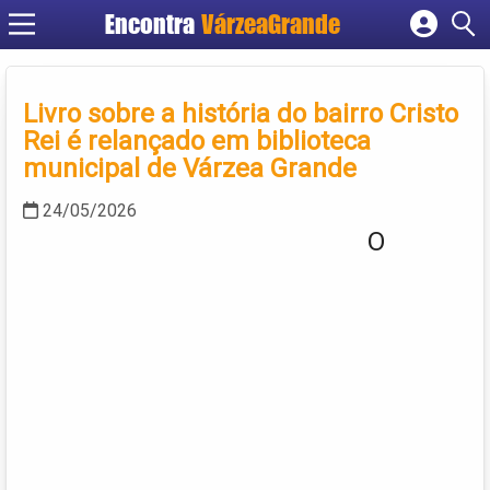
Encontra
VárzeaGrande
Cadastrar empresa
Fazer login
Livro sobre a história do bairro Cristo
Criar conta
Rei é relançado em biblioteca
municipal de Várzea Grande
24/05/2026
O