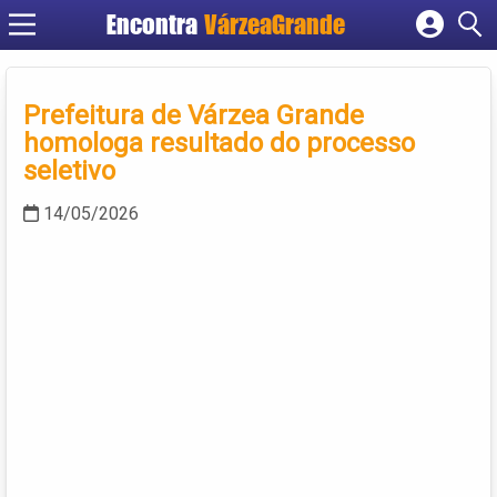
Encontra
VárzeaGrande
Cadastrar empresa
Fazer login
Prefeitura de Várzea Grande
Criar conta
homologa resultado do processo
seletivo
14/05/2026