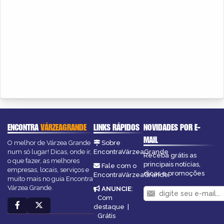
ENCONTRA
VÁRZEAGRANDE
LINKS RÁPIDOS
NOVIDADES POR E-
MAIL
O melhor de Várzea Grande
Sobre
num só lugar! Dicas, onde ir,
EncontraVárzeaGrande
Receba grátis as
o que fazer, as melhores
principais notícias,
Fale com o
empresas, locais, serviços e
dicas e promoções
EncontraVárzeaGrande
muito mais no guia Encontra
Várzea Grande.
ANUNCIE
:
Com
destaque
|
Grátis