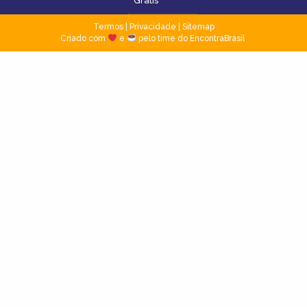
Grátis
Termos
|
Privacidade
|
Sitemap
Criado com
e
pelo time do EncontraBrasil