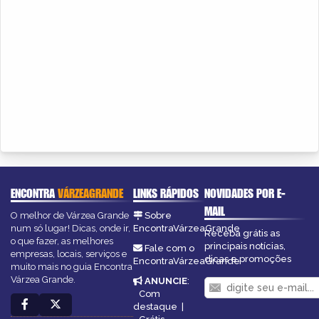
ENCONTRA
VÁRZEAGRANDE
LINKS RÁPIDOS
NOVIDADES POR E-
MAIL
O melhor de Várzea Grande
Sobre
num só lugar! Dicas, onde ir,
EncontraVárzeaGrande
Receba grátis as
o que fazer, as melhores
principais notícias,
Fale com o
empresas, locais, serviços e
dicas e promoções
EncontraVárzeaGrande
muito mais no guia Encontra
Várzea Grande.
ANUNCIE
:
Com
destaque
|