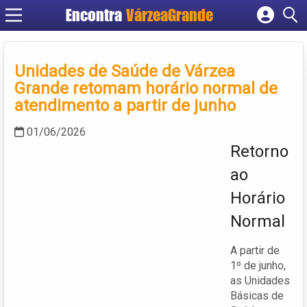
Encontra
VárzeaGrande
Cadastrar empresa
Fazer login
Unidades de Saúde de Várzea
Criar conta
Grande retomam horário normal de
atendimento a partir de junho
01/06/2026
Retorno
ao
Horário
Normal
A partir de
1º de junho,
as Unidades
Básicas de