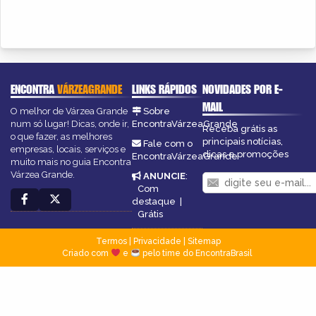
ENCONTRA
VÁRZEAGRANDE
LINKS RÁPIDOS
NOVIDADES POR E-
MAIL
O melhor de Várzea Grande
Sobre
num só lugar! Dicas, onde ir,
EncontraVárzeaGrande
Receba grátis as
o que fazer, as melhores
principais notícias,
Fale com o
empresas, locais, serviços e
dicas e promoções
EncontraVárzeaGrande
muito mais no guia Encontra
Várzea Grande.
ANUNCIE
:
Com
destaque
|
Grátis
Termos
|
Privacidade
|
Sitemap
Criado com
e
pelo time do EncontraBrasil