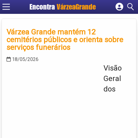
Encontra
VárzeaGrande
Cadastrar empresa
Fazer login
Várzea Grande mantém 12
Criar conta
cemitérios públicos e orienta sobre
serviços funerários
18/05/2026
Visão
Geral
dos