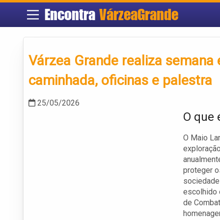
Encontra
VárzeaGrande
Várzea Grande realiza semana 
caminhada, oficinas e palestra
25/05/2026
O que 
O Maio Lar
exploração
anualmente
proteger o
sociedade 
escolhido 
de Combat
homenagem