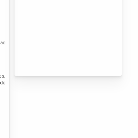
 ao
os,
ade