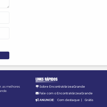
LINKS RÁPIDOS
r, as melhores
Sobre EncontraVárzeaGrande
ande.
Fale com o EncontraVárzeaGrande
ANUNCIE
:
Com destaque
|
Grátis