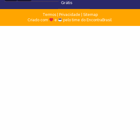
Grátis
Termos
|
Privacidade
|
Sitemap
Criado com
e
pelo time do EncontraBrasil