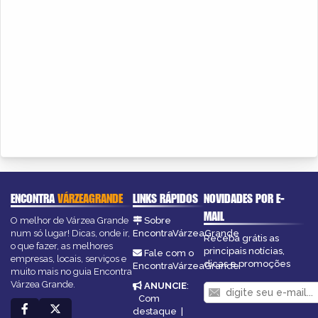
ENCONTRA
VÁRZEAGRANDE
LINKS RÁPIDOS
NOVIDADES POR E-
MAIL
O melhor de Várzea Grande
Sobre
num só lugar! Dicas, onde ir,
EncontraVárzeaGrande
Receba grátis as
o que fazer, as melhores
principais notícias,
Fale com o
empresas, locais, serviços e
dicas e promoções
EncontraVárzeaGrande
muito mais no guia Encontra
Várzea Grande.
ANUNCIE
:
Com
destaque
|