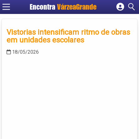
Encontra
VárzeaGrande
Cadastrar empresa
Fazer login
Vistorias intensificam ritmo de obras
Criar conta
em unidades escolares
18/05/2026