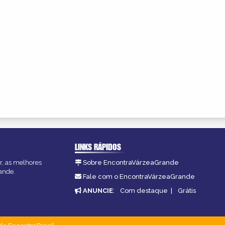
LINKS RÁPIDOS
r, as melhores
Sobre EncontraVárzeaGrande
ande.
Fale com o EncontraVárzeaGrande
ANUNCIE
:
Com destaque
|
Grátis