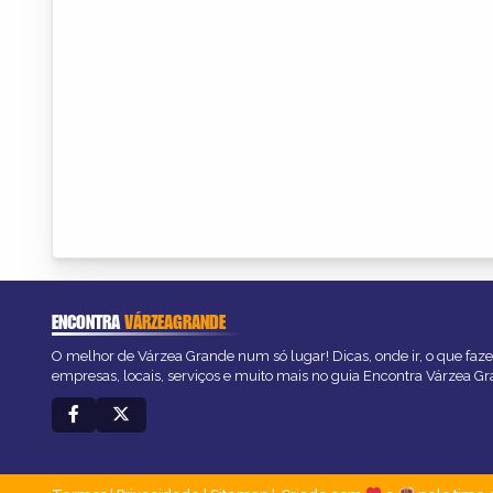
ENCONTRA
VÁRZEAGRANDE
O melhor de Várzea Grande num só lugar! Dicas, onde ir, o que faze
empresas, locais, serviços e muito mais no guia Encontra Várzea Gr