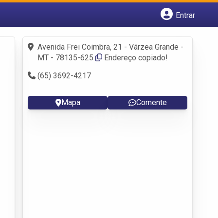
Entrar
Cadastrar empresa
Fazer login
Avenida Frei Coimbra, 21 - Várzea Grande -
Criar conta
MT - 78135-625
Endereço copiado!
(65) 3692-4217
Mapa
Comente