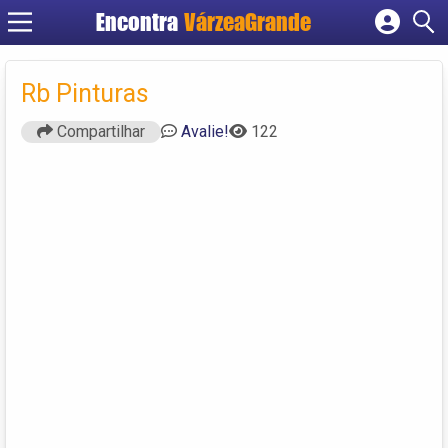
Encontra
VárzeaGrande
Cadastrar empresa
Fazer login
Rb Pinturas
Criar conta
Compartilhar
Avalie!
122