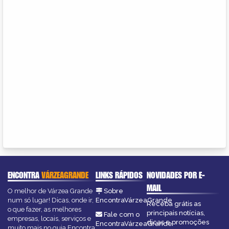
ENCONTRA
VÁRZEAGRANDE
LINKS RÁPIDOS
NOVIDADES POR E-
MAIL
O melhor de Várzea Grande
Sobre
num só lugar! Dicas, onde ir,
EncontraVárzeaGrande
Receba grátis as
o que fazer, as melhores
principais notícias,
Fale com o
empresas, locais, serviços e
dicas e promoções
EncontraVárzeaGrande
muito mais no guia Encontra