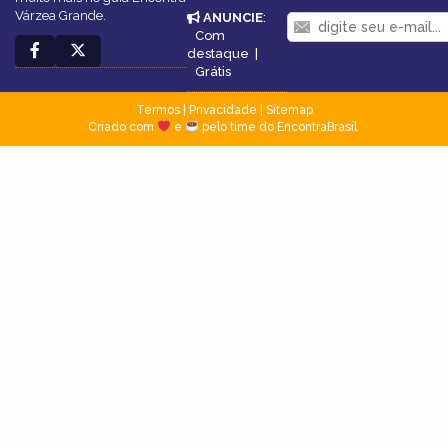
Várzea Grande.
ANUNCIE
:
Com
destaque
|
Grátis
Termos
|
Privacidade
|
Sitemap
Criado com
e
pelo time do EncontraBrasil